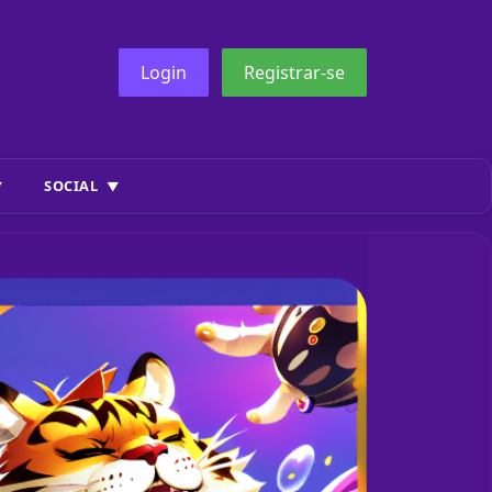
Login
Registrar-se
SOCIAL