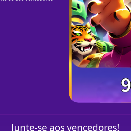
Junte-se aos vencedores!