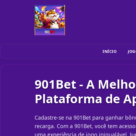
INÍCIO
JOG
901Bet - A Melho
Plataforma de A
Cadastre-se na 901Bet para ganhar bôn
recarga. Com a 901Bet, você tem acesso
uma experiência de jogo inigualável. J