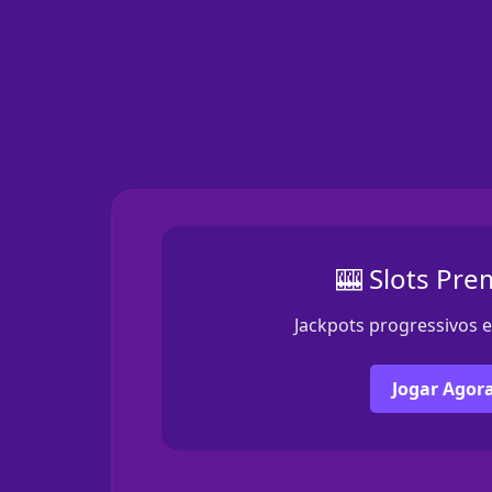
🎰 Slots Pr
Jackpots progressivos e
Jogar Agor