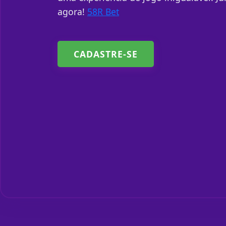
agora!
58R Bet
CADASTRE-SE