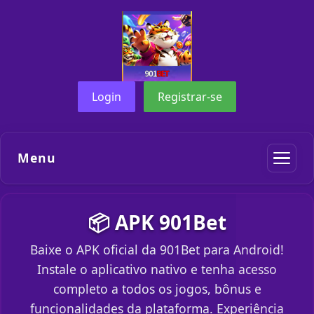
Login
Registrar-se
Menu
📦 APK 901Bet
Baixe o APK oficial da 901Bet para Android!
Instale o aplicativo nativo e tenha acesso
completo a todos os jogos, bônus e
funcionalidades da plataforma. Experiência