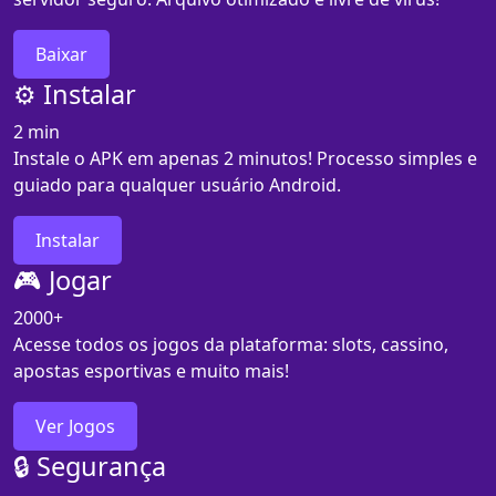
Baixar
⚙️ Instalar
2 min
Instale o APK em apenas 2 minutos! Processo simples e
guiado para qualquer usuário Android.
Instalar
🎮 Jogar
2000+
Acesse todos os jogos da plataforma: slots, cassino,
apostas esportivas e muito mais!
Ver Jogos
🔒 Segurança