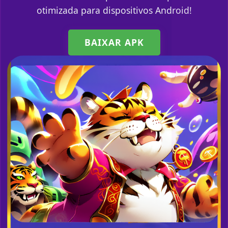
otimizada para dispositivos Android!
BAIXAR APK