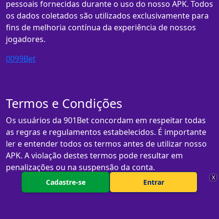
pessoais fornecidas durante o uso do nosso APK. Todos
os dados coletados são utilizados exclusivamente para
fins de melhoria contínua da experiência de nossos
jogadores.
0099Bet
Termos e Condições
Os usuários da 901Bet concordam em respeitar todas
as regras e regulamentos estabelecidos. É importante
ler e entender todos os termos antes de utilizar nosso
APK. A violação destes termos pode resultar em
penalizações ou na suspensão da conta.
X
Cadastre-se
Entrar