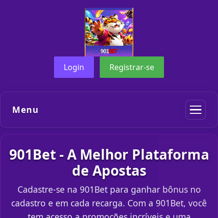
Login
Registrar-se
Menu
901Bet - A Melhor Plataforma
de Apostas
Cadastre-se na 901Bet para ganhar bônus no
cadastro e em cada recarga. Com a 901Bet, você
tem acesso a promoções incríveis e uma