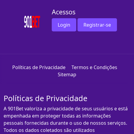
Acessos
Login
Registrar-se
Políticas de Privacidade
Termos e Condições
Sitemap
Políticas de Privacidade
A 901Bet valoriza a privacidade de seus usuários e está
empenhada em proteger todas as informações
pessoais fornecidas durante o uso de nossos serviços.
Todos os dados coletados são utilizados