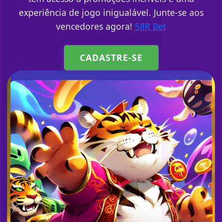
experiência de jogo inigualável. Junte-se aos
vencedores agora!
58R Bet
CADASTRE-SE